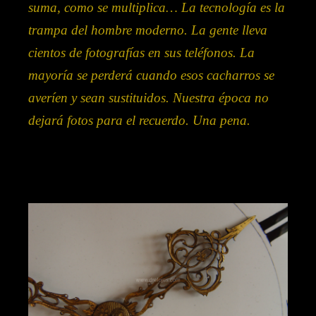
suma, como se multiplica… La tecnología es la
trampa del hombre moderno. La gente lleva
cientos de fotografías en sus teléfonos. La
mayoría se perderá cuando esos cacharros se
averíen y sean sustituidos. Nuestra época no
dejará fotos para el recuerdo. Una pena.