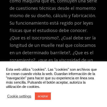
como máquina que es, confluyen una serie
de cuestiones técnicas desde el momento
mismo de su diseño, cálculo y fabricación.
Su funcionamiento está regido por leyes
físicas que el estudioso debe conocer.
¿Que es el isocronismo?, ¿Cual debe ser la
longitud de un muelle real que colocamos
en un determinado barrilete?, ¿Que es el
rozamiento?, ¿que es la viscosidad de un
aceite?, o ¿porqué han de emplearse
Esta web utiliza "cookies". Las "cookies" son archivos que
se crean cuando visita la web. Guardan información de la
lubricantes en los mecanismos de los
"navegación" para hacer que su experiencia en linea sea
relojes?. A estas cuestiones, y muchas
más sencilla. Pulsando el botón aceptar, autoriza la
utilización de cookies.
otras similares, es a las que responden los
libros de Teoría de Relojería.
Cookie settings
aceptar