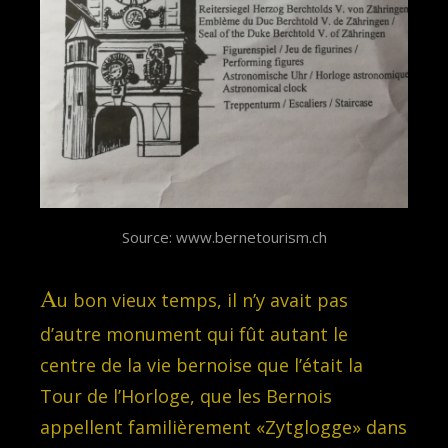
Source: www.bernetourism.ch
A
u bon vieux temps, il n’y avait pas
d’autre monument qui fût autant le
centre de la vie bernoise que l’était la
Tour de l’Horloge, que les Bernois
appellent familièrement «Zytglogge» dans